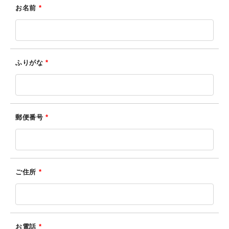
よくあるご質問
お名前
*
PROFILE
ふりがな
*
ACCESS
CONTACT
郵便番号
*
ご住所
*
お電話
*