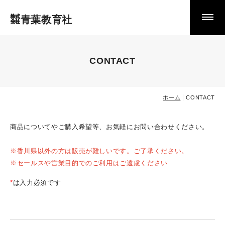
㍿青葉教育社
青葉教育社のホームページへようこそ
おすすめ商品
CONTACT
◆令和８年度 「さんすうぼっくす」 について
◆防災用品取扱いしています！
ホーム
CONTACT
◆子どもの言葉の理解を促すｺﾐｭﾆｹｰｼｮﾝｶｰﾄﾞ:みるみるﾒｿｯ
ﾄﾞ
商品についてやご購入希望等、お気軽にお問い合わせください。
※香川県以外の方は販売が難しいです。ご了承ください。
営業カレンダー
※セールスや営業目的でのご利用はご遠慮ください
*
は入力必須です
取扱いメーカー一覧